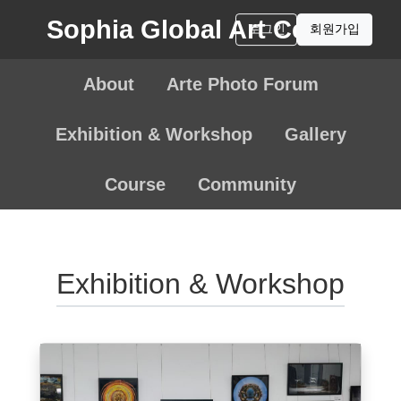
Sophia Global Art Center
로그인
회원가입
About
Arte Photo Forum
Exhibition & Workshop
Gallery
Course
Community
Exhibition & Workshop